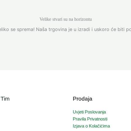
Velike stvari su na horizontu
liko se sprema! Naša trgovina je u izradi i uskoro će biti p
 Tim
Prodaja
Uvjeti Poslovanja
Pravila Privatnosti
Izjava o Kolačićima