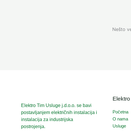
Nešto ve
Elektro
Elektro Tim Usluge j.d.o.o. se bavi
Početna
postavljanjem električnih instalacija i
O nama
instalacija za industrijska
Usluge
postrojenja.