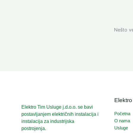
Nešto ve
Elektro
Elektro Tim Usluge j.d.o.o. se bavi
Početna
postavljanjem električnih instalacija i
O nama
instalacija za industrijska
Usluge
postrojenja.