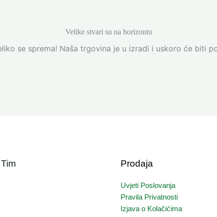
Velike stvari su na horizontu
liko se sprema! Naša trgovina je u izradi i uskoro će biti p
 Tim
Prodaja
Uvjeti Poslovanja
Pravila Privatnosti
Izjava o Kolačićima